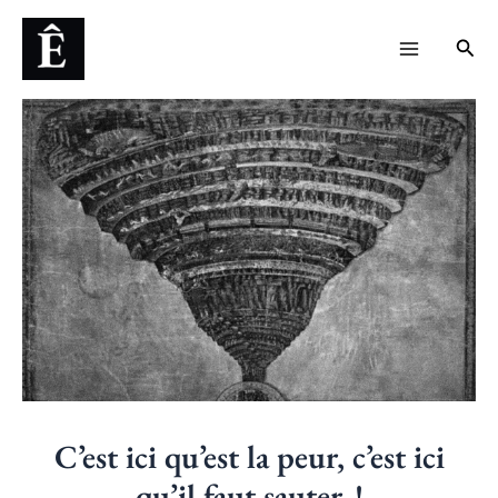
Aller
Navigation
Main
Rech
au
des
Menu
contenu
articles
C’est ici qu’est la peur, c’est ici
qu’il faut sauter !