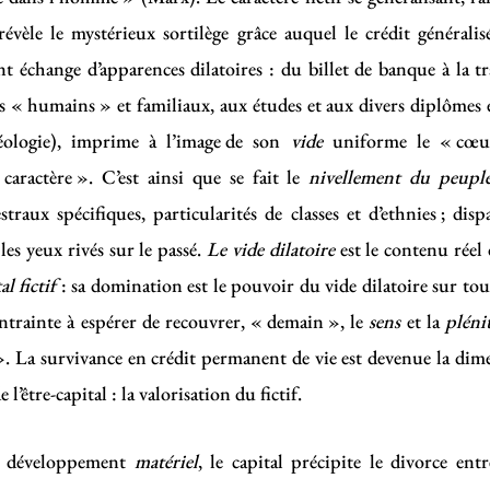
révèle le mystérieux sortilège grâce auquel le crédit généralis
 échange d’apparences dilatoires : du billet de banque à la tra
 « humains » et familiaux, aux études et aux divers diplômes et
éologie), imprime à l’image de son
vide
uniforme le « cœu
caractère ». C’est ainsi que se fait le
nivellement du peuple
estraux spécifiques, particularités de classes et d’ethnies ; di
les yeux rivés sur le passé.
Le vide dilatoire
est le contenu réel 
al fictif
: sa domination est le pouvoir du vide dilatoire sur to
ontrainte à espérer de recouvrer, « demain », le
sens
et la
pléni
 ». La survivance en crédit permanent de vie est devenue la dime
l’être-capital : la valorisation du fictif.
son développement
matériel
, le capital précipite le divorce ent