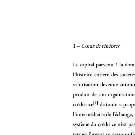
1 –
Cœur de ténèbres
Le capital parvenu à la domi
l’histoire entière des socié
valorisation devenue autonom
produit de son organisation.
[1]
créditrice
de toute « propri
l’intermédiaire de l’échang
système du crédit ce n’est pa
termes l’argent se personnif