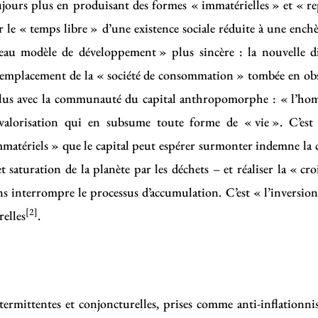
toujours plus en produisant des formes « immatérielles » et « re
le « temps libre » d’une existence sociale réduite à une enchèr
eau modèle de développement » plus sincère : la nouvelle di
emplacement de la « société de consommation » tombée en obsol
s plus avec la communauté du capital anthropomorphe : « l’h
 valorisation qui en subsume toute forme de « vie ». C’est
mmatériels » que le capital peut espérer surmonter indemne la cr
et saturation de la planète par les déchets – et réaliser la « cr
ns interrompre le processus d’accumulation. C’est « l’inversion
[2]
relles
.
ntermittentes et conjoncturelles, prises comme anti-inflationnis