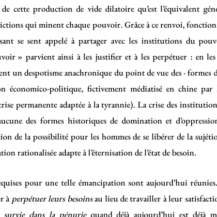
de cette production de vide dilatoire qu’est l’équivalent gén
adictions qui minent chaque pouvoir. Grâce à ce renvoi, fonc
issant se sent appelé à partager avec les institutions du pouvo
oir » parvient ainsi à les justifier et à les perpétuer : en le
ent un despotisme anachronique du point de vue des · formes de
on économico-politique, fictivement médiatisé en chine par l
 crise permanente adaptée à la tyrannie). La crise des institut
ucune des formes historiques de domination et d’oppressio
ion de la possibilité pour les hommes de se libérer de la sujétio
tion rationalisée adapte à l’éternisation de l’état de besoin.
equises pour une telle émancipation sont aujourd’hui réunies
r à
perpétuer leurs besoins
au lieu de travailler à leur satisfact
la
survie dans la pénurie
quand déjà aujourd’hui est déjà mû