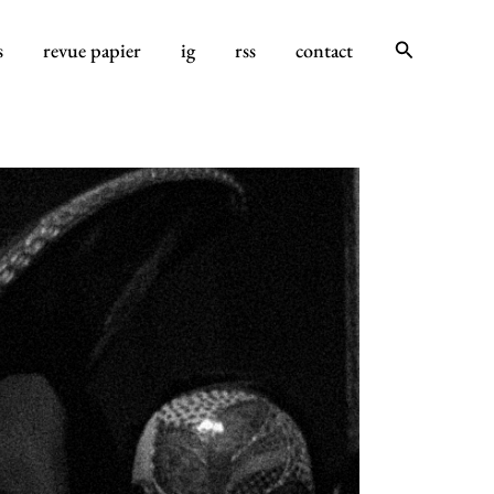
Rechercher
s
revue papier
ig
rss
contact