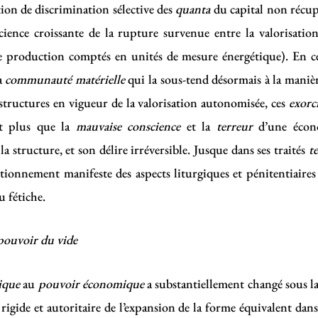
ion de discrimination sélective des
quanta
du capital non récup
cience croissante de la rupture survenue entre la valorisation
e production comptés en unités de mesure énergétique). En ce 
la
communauté matérielle
qui la sous-tend désormais à la maniè
structures en vigueur de la valorisation autonomisée, ces
exorc
nt plus que la
mauvaise conscience
et la
terreur
d’une économ
 structure, et son délire irréversible. Jusque dans ses traités
t
utionnement manifeste des aspects liturgiques et pénitentiaires 
u fétiche.
pouvoir du vide
ique
au
pouvoir économique
a substantiellement changé sous la
re rigide et autoritaire de l’expansion de la forme équivalent dan