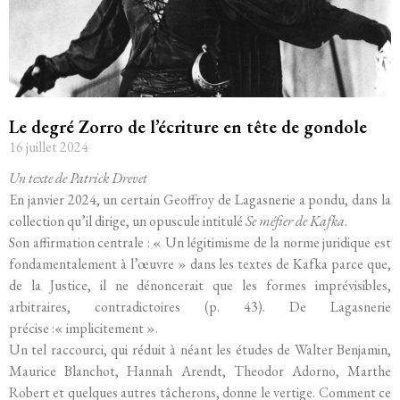
Le degré Zorro de l’écriture en tête de gondole
16 juillet 2024
Un texte de Patrick Drevet
En janvier 2024, un certain Geoffroy de Lagasnerie a pondu, dans la
collection qu’il dirige, un opuscule intitulé
Se méfier de Kafka
.
Son affirmation centrale : « Un légitimisme de la norme juridique est
fondamentalement à l’œuvre » dans les textes de Kafka parce que,
de la Justice, il ne dénoncerait que les formes imprévisibles,
arbitraires, contradictoires (p. 43). De Lagasnerie
précise :« implicitement ».
Un tel raccourci, qui réduit à néant les études de Walter Benjamin,
Maurice Blanchot, Hannah Arendt, Theodor Adorno, Marthe
Robert et quelques autres tâcherons, donne le vertige. Comment ce