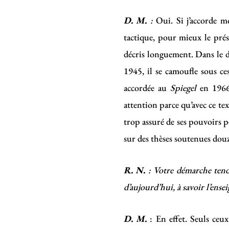
D. M.
:
Oui. Si j’accorde m
tactique, pour mieux le prés
décris longuement. Dans le di
1945, il se camoufle sous ce
accordée au
Spiegel
en 1966,
attention parce qu’avec ce te
trop assuré de ses pouvoirs p
sur des thèses soutenues douz
R. N.
: Votre démarche tend 
d’aujourd’hui, à savoir l’ense
D. M.
: En effet. Seuls ceux