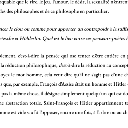
arquable que le rire, le jeu, l’amour, le désir, la sexualité n’ent
ndes des philosophes et de ce philosophe en particulier.
er le clou ou comme pour apporter un contrepoids à la suffisa
sche et Hölderlin. Quel est le lien entre ces penseurs-poètes ?
lement, c’est-à-dire la pensée qui ose tenter d’être entière en
à la réduction philosophique, c’est-à-dire la réduction au conc
oyez le mot homme, cela veut dire qu’il ne s’agit pas d’une 
is que, par exemple, François d’Assise était un homme et Hitle
 pas la même chose, il désigne simplement quelqu’un qui est doué
’une abstraction totale. Saint-François et Hitler appartiennent
me est vide sauf à l’opposer, encore une fois, à l’arbre ou au ch