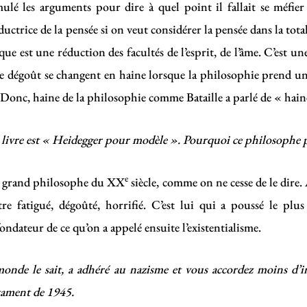
mulé les arguments pour dire à quel point il fallait se méfi
ctrice de la pensée si on veut considérer la pensée dans la totali
e est une réduction des facultés de l’esprit, de l’âme. C’est u
 le dégoût se changent en haine lorsque la philosophie prend
Donc, haine de la philosophie comme Bataille a parlé de « haine
re livre est « Heidegger pour modèle ». Pourquoi ce philosophe 
e
lus grand philosophe du XX
siècle, comme on ne cesse de le dire. 
être fatigué, dégoûté, horrifié. C’est lui qui a poussé le plus
 fondateur de ce qu’on a appelé ensuite l’existentialisme.
monde le sait, a adhéré au nazisme et vous accordez moins d’
stament de 1945.