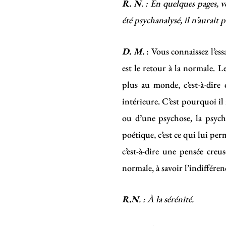
R. N
. : En quelques pages, v
été psychanalysé, il n’aurait pa
D. M.
: Vous connaissez l’essa
est le retour à la normale. L
plus au monde, c’est-à-dire 
intérieure. C’est pourquoi il
ou d’une psychose, la psycha
poétique, c’est ce qui lui pe
c’est-à-dire une pensée creu
normale, à savoir l’indifférenc
R.N
. : À la sérénité.