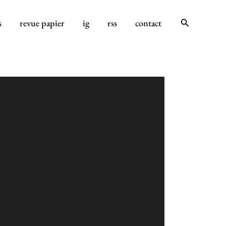
Rechercher
s
revue papier
ig
rss
contact