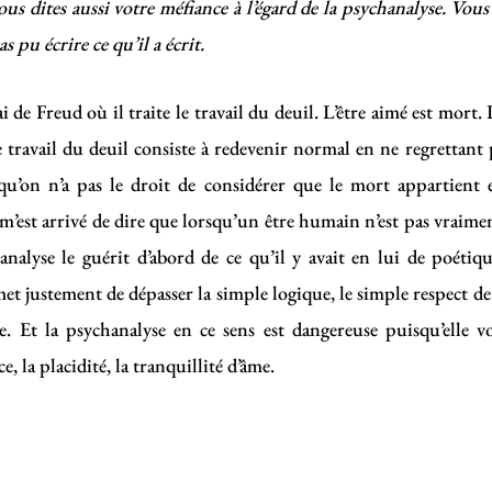
ous dites aussi votre méfiance à l’égard de la psychanalyse. Vou
s pu écrire ce qu’il a écrit.
i de Freud où il traite le travail du deuil. L’être aimé est mort. 
e travail du deuil consiste à redevenir normal en ne regrettant 
qu’on n’a pas le droit de considérer que le mort appartient enc
 m’est arrivé de dire que lorsqu’un être humain n’est pas vraime
nalyse le guérit d’abord de ce qu’il y avait en lui de poétiqu
rmet justement de dépasser la simple logique, le simple respect d
se. Et la psychanalyse en ce sens est dangereuse puisqu’elle v
e, la placidité, la tranquillité d’âme.