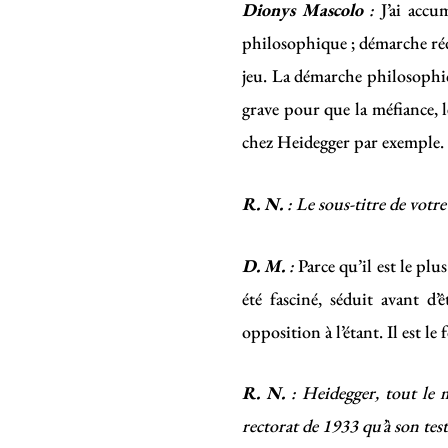
Dionys Mascolo
:
J’ai accu
philosophique ; démarche rédu
jeu. La démarche philosophiqu
grave pour que la méfiance,
chez Heidegger par exemple. 
R. N.
: Le sous-titre de vot
D. M.
:
Parce qu’il est le p
été fasciné, séduit avant d’
opposition à l’étant. Il est le
R. N.
: Heidegger, tout le 
rectorat de 1933 qu’à son te