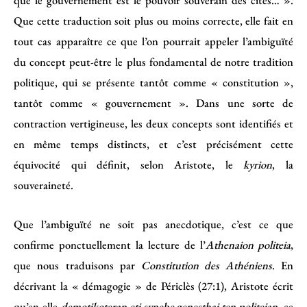
que le gouvernement est le pouvoir souverain des cités… ».
Que cette traduction soit plus ou moins correcte, elle fait en
tout cas apparaître ce que l’on pourrait appeler l’ambiguïté
du concept peut-être le plus fondamental de notre tradition
politique, qui se présente tantôt comme « constitution »,
tantôt comme « gouvernement ». Dans une sorte de
contraction vertigineuse, les deux concepts sont identifiés et
en même temps distincts, et c’est précisément cette
équivocité qui définit, selon Aristote, le
kyrion
, la
souveraineté.
Que l’ambiguïté ne soit pas anecdotique, c’est ce que
confirme ponctuellement la lecture de l’
Athenaion politeia
,
que nous traduisons par
Constitution des Athéniens
. En
décrivant la « démagogie » de Périclès (27:1), Aristote écrit
qu’en elle
demotikoteran eti synebe genesthai ten politeian
, ce