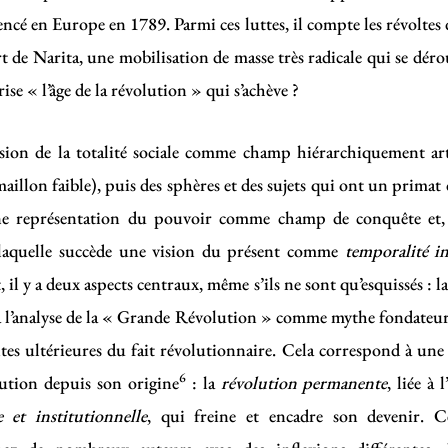
cé en Europe en 1789. Parmi ces luttes, il compte les révoltes 
rt de Narita, une mobilisation de masse très radicale qui se dérou
rise « l’âge de la révolution » qui s’achève ?
sion de la totalité sociale comme champ hiérarchiquement art
maillon faible), puis des sphères et des sujets qui ont un primat 
une représentation du pouvoir comme champ de conquête et, 
 à laquelle succède une vision du présent comme
temporalité i
il y a deux aspects centraux, même s’ils ne sont qu’esquissés : la
à l’analyse de la « Grande Révolution » comme mythe fondateur 
tes ultérieures du fait révolutionnaire. Cela correspond à une
6
lution depuis son origine
: la
révolution permanente
, liée à
e et institutionnelle
, qui freine et encadre son devenir. 