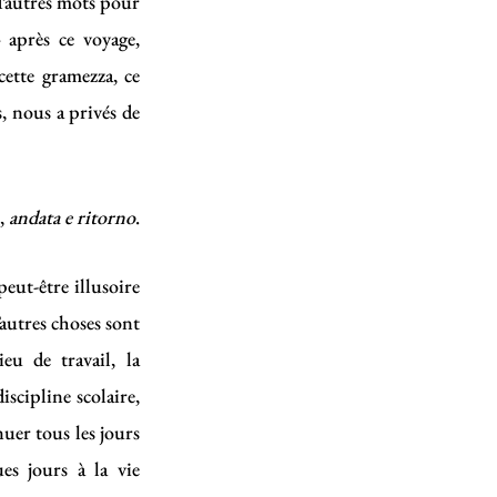
’autres mots pour
– après ce voyage,
cette gramezza, ce
, nous a privés de
i,
andata e ritorno
.
eut-être illusoire
’autres choses sont
ieu de travail, la
iscipline scolaire,
nuer tous les jours
s jours à la vie