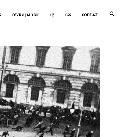
Rechercher
s
revue papier
ig
rss
contact