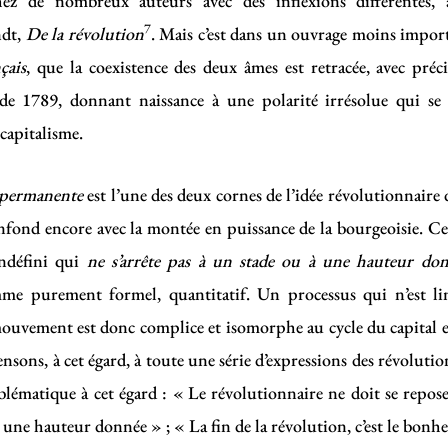
chez de nombreux auteurs avec des inflexions différentes,
7
ndt,
De la révolution
. Mais c’est dans un ouvrage moins impo
çais
, que la coexistence des deux âmes est retracée, avec préci
 de 1789, donnant naissance à une polarité irrésolue qui se
 capitalisme.
 permanente
est l’une des deux cornes de l’idée révolutionnaire d
confond encore avec la montée en puissance de la bourgeoisie. C
ndéfini qui
ne s’arrête pas à un stade ou à une hauteur do
mme purement formel, quantitatif. Un processus qui n’est l
ouvement est donc complice et isomorphe au cycle du capital 
ensons, à cet égard, à toute une série d’expressions des révoluti
mblématique à cet égard : « Le révolutionnaire ne doit se repos
à une hauteur donnée » ; « La fin de la révolution, c’est le bonh