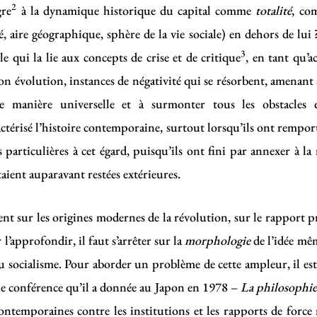
2
gre
à la dynamique historique du capital comme
totalité
, co
 aire géographique, sphère de la vie sociale) en dehors de lui 
3
e qui la lie aux concepts de crise et de critique
, en tant qu’
on évolution, instances de négativité qui se résorbent, amenant ain
 manière universelle et à surmonter tous les obstacles qu
actérisé l’histoire contemporaine, surtout lorsqu’ils ont rempor
ns particulières à cet égard, puisqu’ils ont fini par annexer à la
taient auparavant restées extérieures.
 sur les origines modernes de la révolution, sur le rapport pr
l’approfondir, il faut s’arrêter sur la
morphologie
de l’idée mêm
 du socialisme. Pour aborder un problème de cette ampleur, il est
une conférence qu’il a donnée au Japon en 1978 –
La philosophie 
contemporaines contre les institutions et les rapports de force 