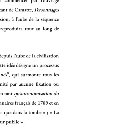
 à commencer par l’ouvrage
rtant de Camatte,
Personnages
sion, à l’aube de la séquence
 reproduira tout au long de
epuis l’aube de la civilisation
ette idée désigne un processus
8
nnés
, qui surmonte tous les
imité par aucune fixation ou
en tant
qu’autonomisation du
onnaires français de 1789 et en
er que dans la tombe » ; « La
eur public ».