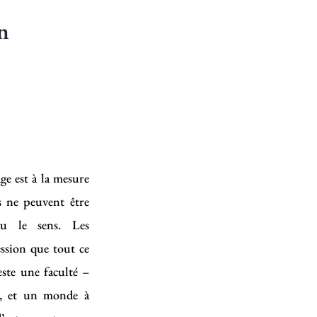
on
age est à la mesure
s ne peuvent être
u le sens. Les
ssion que tout ce
reste une faculté –
er, et un monde à