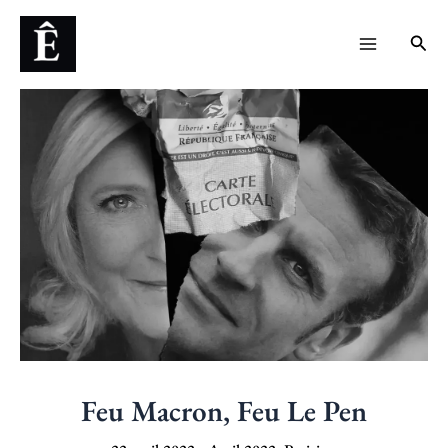
Aller
Navigation
Main
Rech
au
des
Menu
contenu
articles
Feu Macron, Feu Le Pen