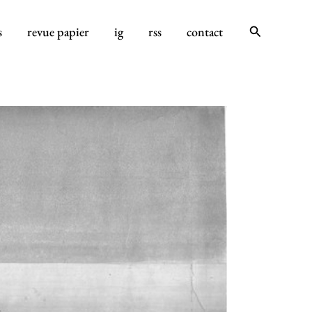
Rechercher
s
revue papier
ig
rss
contact