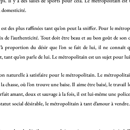
ps. Il y a des salles de sports pour cela. Le métropolitain est u
 domesticité.
 est des plus raffinées tant qu’on peut la sniffer. Pour le métrop
x de l’authenticité. Tout doit être beau et au bon goût de son dés
’à proportion du désir que l’on se fait de lui, il ne connaît q
tant qu’on parle de lui. Le métropolitain est un sujet pour lui
 naturelle à satisfaire pour le métropolitain. Le métropolitain e
 la chasse, où l’on trouve une baise. Il aime être baisé, le travail 
arfait amant, doux et sauvage à la fois, il est lui-même une poli
ul statut social désirable, le métropolitain à tant d’amour à vendr