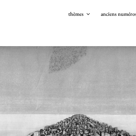
thèmes
anciens numéro