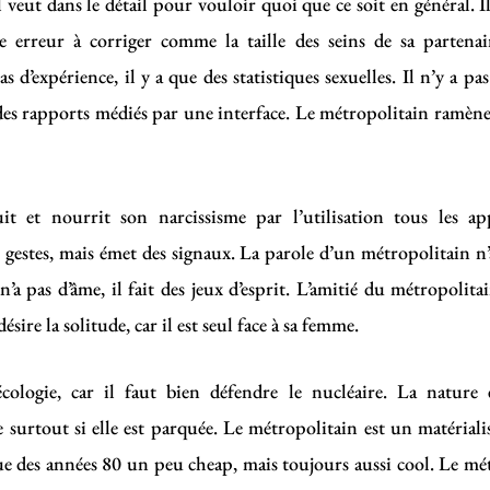
 veut dans le détail pour vouloir quoi que ce soit en général. Il 
 erreur à corriger comme la taille des seins de sa partena
s d’expérience, il y a que des statistiques sexuelles. Il n’y a pa
 des rapports médiés par une interface. Le métropolitain ramèn
it et nourrit son narcissisme par l’utilisation tous les a
s gestes, mais émet des signaux. La parole d’un métropolitain n’
n’a pas d’âme, il fait des jeux d’esprit. L’amitié du métropolita
sire la solitude, car il est seul face à sa femme.
écologie, car il faut bien défendre le nucléaire. La nature
surtout si elle est parquée. Le métropolitain est un matérialis
e des années 80 un peu cheap, mais toujours aussi cool. Le métr