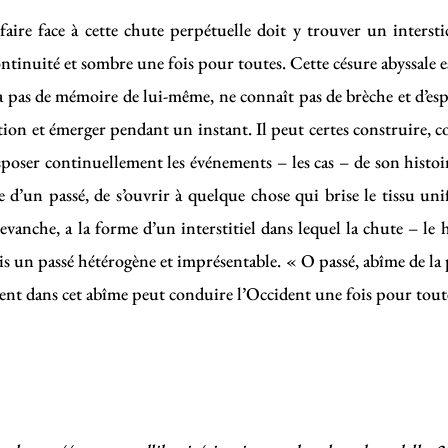
faire face à cette chute perpétuelle doit y trouver un inters
ontinuité et sombre une fois pour toutes. Cette césure abyssale 
’a pas de mémoire de lui-même, ne connaît pas de brèche et d’
ion et émerger pendant un instant. Il peut certes construire, com
isposer continuellement les événements – les cas – de son histoi
e d’un passé, de s’ouvrir à quelque chose qui brise le tissu un
evanche, a la forme d’un interstitiel dans lequel la chute – le h
s un passé hétérogène et imprésentable. « O passé, abîme de la p
nt dans cet abîme peut conduire l’Occident une fois pour toutes