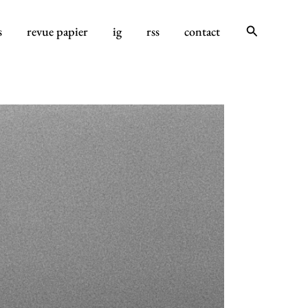
Rechercher
s
revue papier
ig
rss
contact