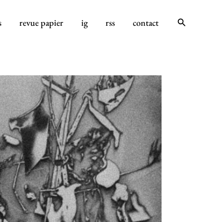
Rechercher
s
revue papier
ig
rss
contact