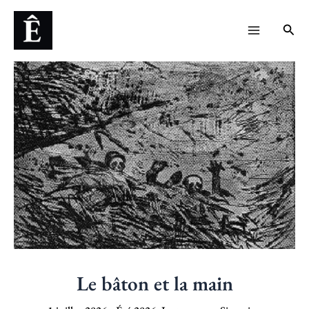
Aller
Navigation
Main
Rech
au
des
Menu
contenu
articles
Le bâton et la main