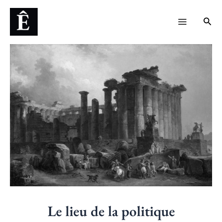
Aller
Navigation
Main
Rech
au
des
Menu
contenu
articles
Le lieu de la politique