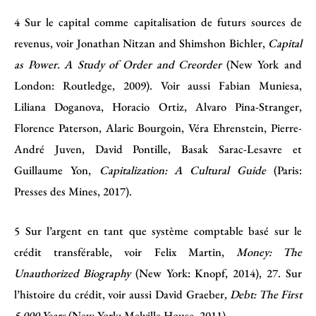
4
Sur le capital comme capitalisation de futurs sources de
revenus, voir Jonathan Nitzan and Shimshon Bichler,
Capital
as Power.
A Study of Order and Creorder
(New York and
London: Routledge, 2009). Voir aussi Fabian Muniesa,
Liliana Doganova, Horacio Ortiz, Alvaro Pina-Stranger,
Florence Paterson, Alaric Bourgoin, Véra Ehrenstein, Pierre-
André Juven, David Pontille, Basak Sarac-Lesavre et
Guillaume Yon,
Capitalization: A Cultural Guide
(Paris:
Presses des Mines, 2017).
5
Sur l’argent en tant que système comptable basé sur le
crédit transférable, voir Felix Martin,
Money: The
Unauthorized Biography
(New York: Knopf, 2014), 27. Sur
l’histoire du crédit, voir aussi David Graeber,
Debt: The First
5,000 Years
(New York: Melville House, 2011).