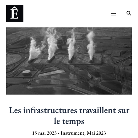
Aller
Navigation
Main
Rech
au
des
Menu
contenu
articles
Les infrastructures travaillent sur
le temps
15 mai 2023
-
Instrument
,
Mai 2023